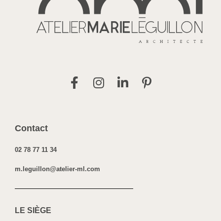
Contact
02 78 77 11 34
m.leguillon@atelier-ml.com
LE SI
ÈGE